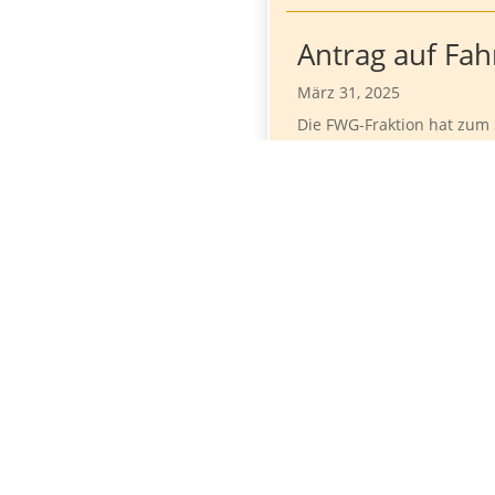
Antrag auf Fah
März 31, 2025
Die FWG-Fraktion hat zum 
Mail vom 01.08.2024 den A
vom 20.08.2024 hat der Au
mehr lesen
Gemeinderats
Juni 10, 2024
Wir bedanken uns bei unse
unseren Stimmenanteil auf
Gemeinderat gewählt wurde
mehr lesen