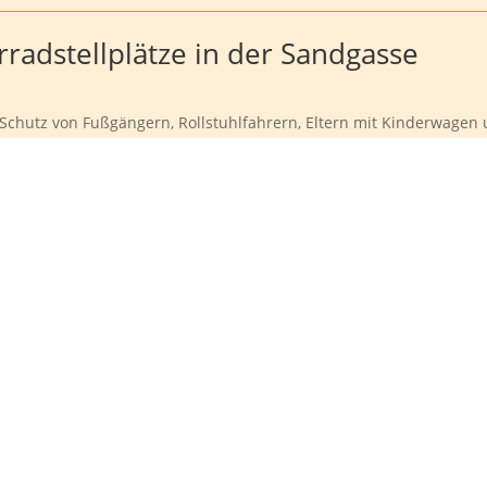
rradstellplätze in der Sandgasse
Schutz von Fußgängern, Rollstuhlfahrern, Eltern mit Kinderwagen 
ntrag auf Fahrradstellplätze in der Sandgasse gestellt. In der Si
sschuss den...
wahl 2024
ren Wählern für das in uns gesetzte Vertrauen! Bei der Wahl zu
 18,8% (+4,4%) erhöhen und somit 5 Sitze (+1) im künftigen Gemei
n: - Bernd...